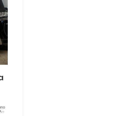
a
 uno
...