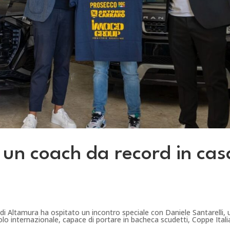
: un coach da record in cas
i Altamura ha ospitato un incontro speciale con Daniele Santarelli,
volo internazionale, capace di portare in bacheca scudetti, Coppe Italia,